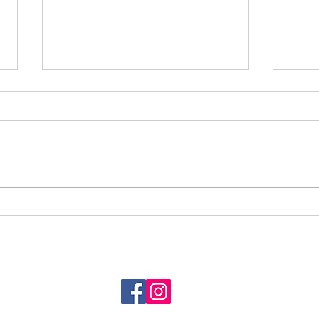
私が行っているモチベーショ
パー
ン管理法
建前
町・石川町
定休）