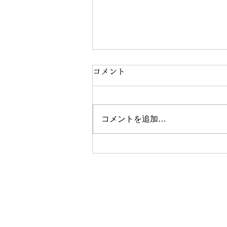
コメント
コメントを追加…
ダイエットが楽にできる時代
​パーソナルジムゼスト横浜元
営業時間：10時00分〜19時00分（火曜日
予約受付：WEB（24時間）