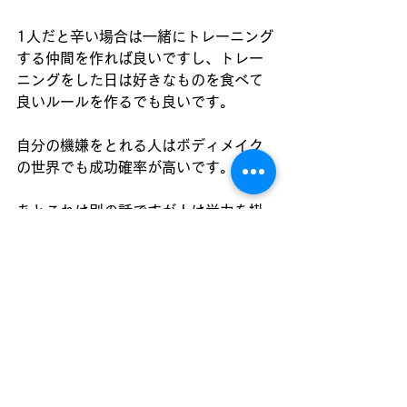
1人だと辛い場合は一緒にトレーニング
する仲間を作れば良いですし、トレー
ニングをした日は好きなものを食べて
良いルールを作るでも良いです。
自分の機嫌をとれる人はボディメイク
の世界でも成功確率が高いです。
あとこれは別の話ですが人は労力を掛
けた分、辞めることができず継続して
しまうという習性があります。
サンクコスト効果と言われるもので
す。
例を挙げると、沢山貢いできたホスト
との関係が中々切れなかったり、映画