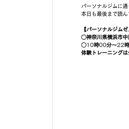
パーソナルジムに通
本日も最後まで読ん
【パーソナルジムゼ
◯神奈川県横浜市中
◯
10
時
00
分〜
22
体験トレーニングは