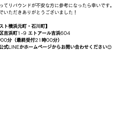
ってリバウンドが不安な方に参考になったら幸いです。
でいただきありがとうございました！
スト横浜元町・石川町】
区吉浜町
1-9 
エトアール吉浜
604
時
00
分（最終受付
21
時
00
分）
公式
LINE
かホームページからお問い合わせください
😊