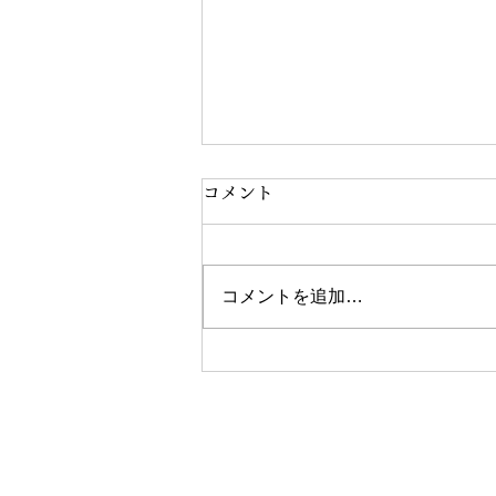
コメント
コメントを追加…
ダイエットが楽にできる時代
​パーソナルジムゼスト横浜元
営業時間：10時00分〜19時00分（火曜日